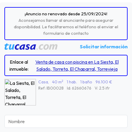
¡Anuncio no renovado desde 25/09/2024!
Aconsejamos llamar al anunciante para asegurar
disponibilidad. Le facilitaremos el teléfono al enviar el
formulario de contacto
Solicitar información
Enlace al
Venta de casa con piscina en La Siesta, El
inmueble:
Salado, Torreta, El Chaparral, Torrevieja
2
Casa,
40 m
1 hab.
1 baño
96.100 €
Ref: IB00028
Id: 62660676
V: 2.5 ifr