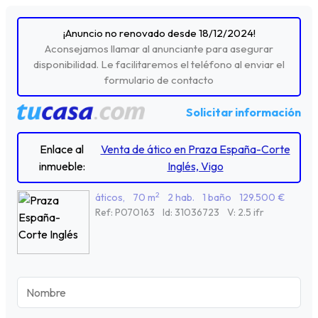
¡Anuncio no renovado desde 18/12/2024!
Aconsejamos llamar al anunciante para asegurar
disponibilidad. Le facilitaremos el teléfono al enviar el
formulario de contacto
Solicitar información
Enlace al
Venta de ático en Praza España-Corte
inmueble:
Inglés, Vigo
2
áticos,
70 m
2 hab.
1 baño
129.500 €
Ref: P070163
Id: 31036723
V: 2.5 ifr