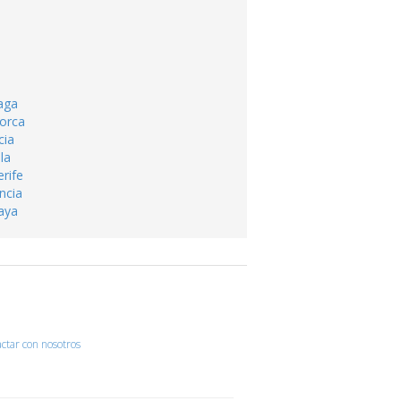
aga
lorca
cia
la
rife
ncia
caya
ctar con nosotros