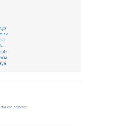
aga
lorca
cia
la
rife
ncia
caya
ctar con nosotros